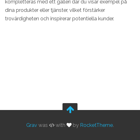
kompletteras med ett galleri där du visar exempel på
dina produkter eller tjänster, vilket förstärker
trovärdigheten och inspirerar potentiella kunder.
Grav
was
with
by
RocketTheme
.